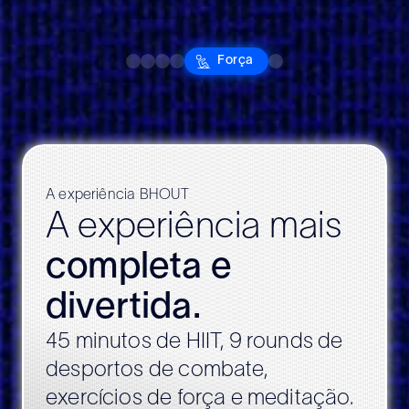
Kickboxing
Muay Thai
Speed & Power
Força
Meditação
Boxing
Slide 1 of 6.
A experiência BHOUT
A experiência mais
completa e
divertida.
45 minutos de HIIT, 9 rounds de
desportos de combate,
exercícios de força e meditação.