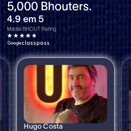
5,000 Bhouters.
4.9 em 5
Média BHOUT Rating
a
Débora Oliveira