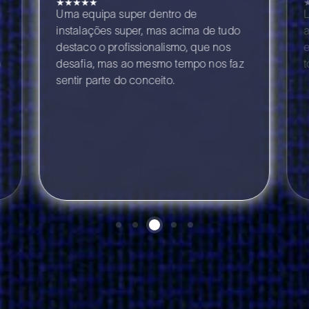
 dentro de
Lugar impecável, boa playlist p
, mas acima de tudo
acompanhar os treinos que va
onalismo, que nos
entre cardio e força. Professor
mesmo tempo nos faz
topo que nos incentivam sempre.
ceito.