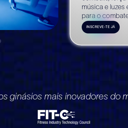
música e luzes 
para o combat
INSCREVE-TE JÁ
i
 & Power
ça
editação
os ginásios mais inovadores do 