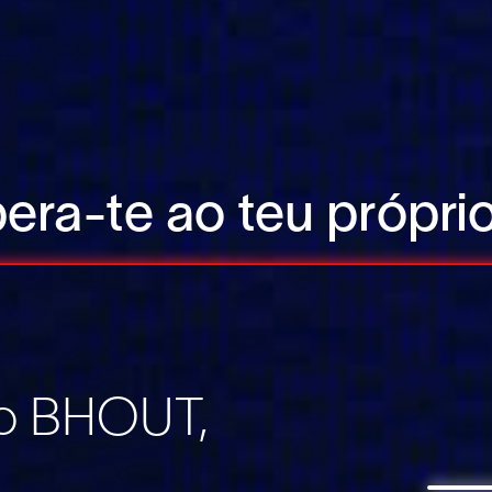
era-te ao teu próprio
ão BHOUT,