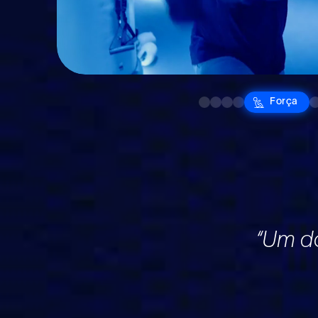
Slide 1 of 6.
Kickboxe
Muay Tha
Speed
For
M
Boxe
“Um d