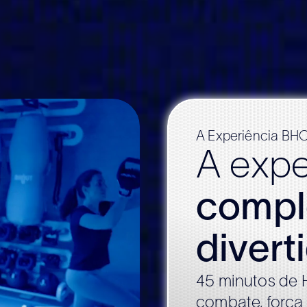
A Experiência BH
A expe
compl
divert
45 minutos de H
combate, força