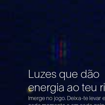
Luzes que dão
energia ao teu r
Imerge no jogo. Deixa-te levar e
Slide 4 of 7.