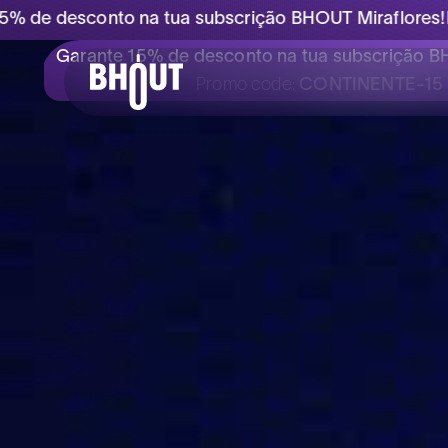
o na tua subscrição BHOUT Miraflores!
Promo code:
C
Garante 15% de desconto na tua subscrição B
Promo code:
CONTINENTE-15