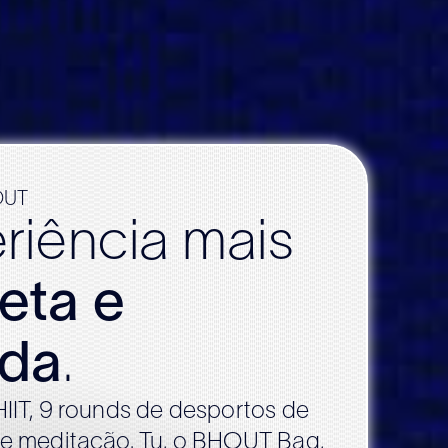
OUT
riência mais
eta e
ida
.
IIT, 9 rounds de desportos de
 e meditação. Tu, o BHOUT Bag,