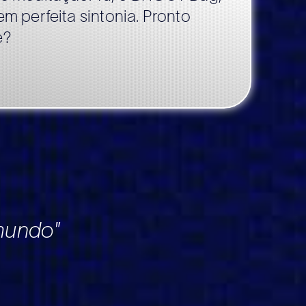
em perfeita sintonia. Pronto
e?
mundo"