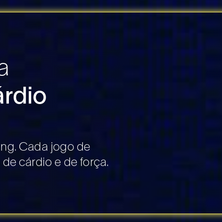
a
árdio
ing. Cada jogo de
de cárdio e de força.