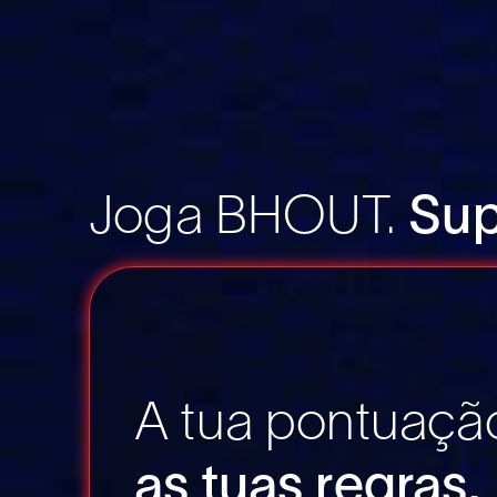
Joga BHOUT.
Sup
A tua pontuaç
as tuas regras.