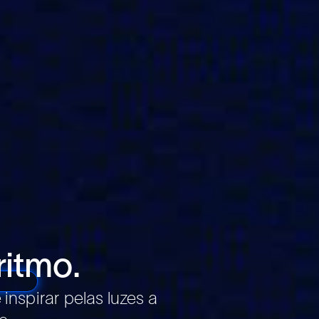
ritmo.
 inspirar pelas luzes a