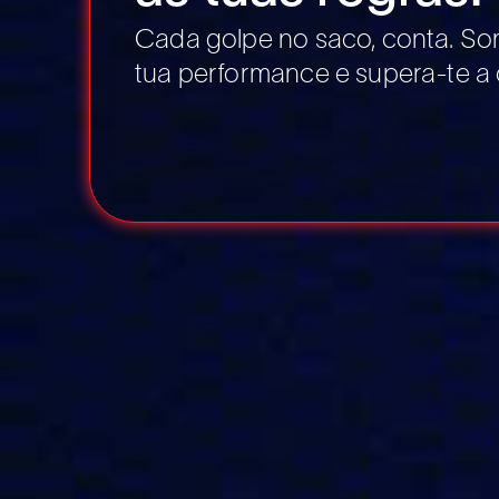
Cada golpe no saco, conta. S
tua performance e supera-te a 