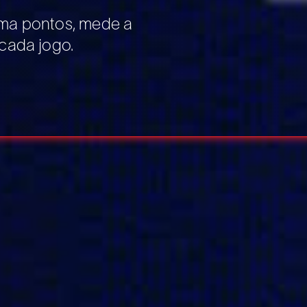
oma pontos, mede a
cada jogo.