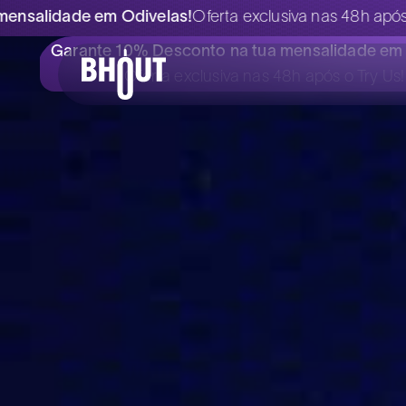
em Odivelas!
Oferta exclusiva nas 48h após o Try Us!
Garante 10% Desconto na tua mensalidade em 
Oferta exclusiva nas 48h após o Try Us!