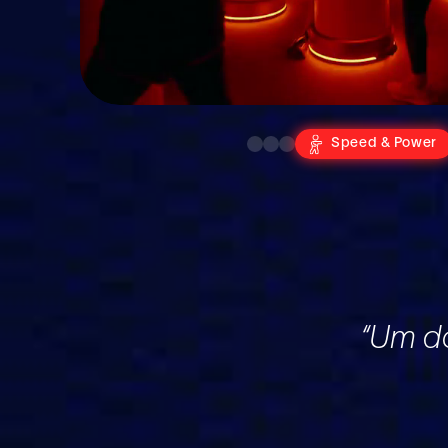
Slide 6 of 6.
Boxing
Kickboxing
Muay Thai
Speed & Power
Força
Meditaçã
“Um d