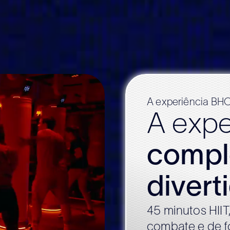
A experiência BH
A expe
compl
divert
45 minutos HIIT
combate e de f