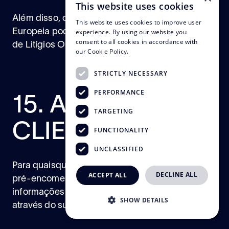
This website uses cookies
Além disso, os clientes residentes na União
This website uses cookies to improve user
Europeia podem utilizar o sistema de Resolução
experience. By using our website you
consent to all cookies in accordance with
de Litígios Online, disponível
aqui
.
our Cookie Policy.
STRICTLY NECESSARY
PERFORMANCE
15. APOIO AO
TARGETING
CLIENTE
FUNCTIONALITY
UNCLASSIFIED
Para quaisquer questões relacionadas com a
DECLINE ALL
ACCEPT ALL
pré-encomenda do Kit Saco BHOUT ou para
informações adicionais, por favor contacte-nos
SHOW DETAILS
através do
support@bhout.com
.