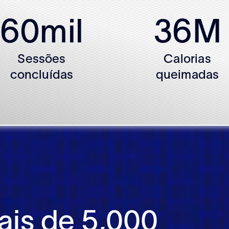
60
mil
36
M
Sessões
Calorias
concluídas
queimadas
ais de 5,000