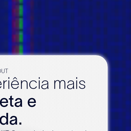
OUT
riência mais
eta e
ida.