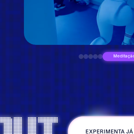
Slide 2 of 6.
Boxing
Muay 
Spe
F
Kickboxing
out.
EXPERIMENTA JÁ