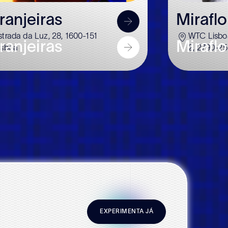
ranjeiras
Miraflo
strada da Luz, 28, 1600-151
WTC Lisboa
ranjeiras
Miraflo
isboa
2, 2790-2
EXPERIMENTA JÁ