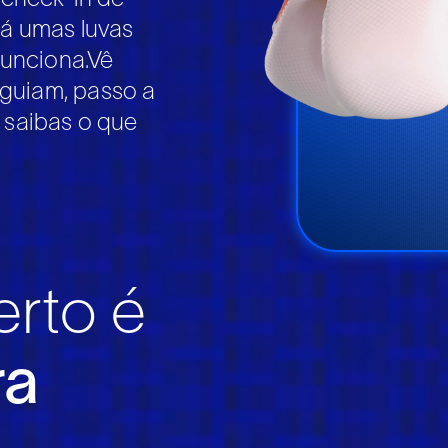
á umas luvas
funciona.
Vê
guiam, passo a
e saibas o que
rto é
ra