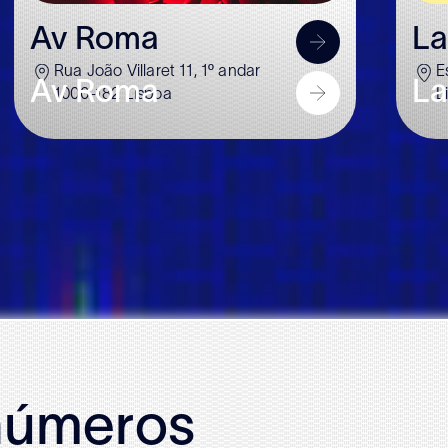
Av Roma
La
Rua João Villaret 11, 1º andar
E
Av Roma
La
1000-182 Lisboa
L
úmeros