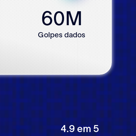
60
M
Golpes dados
4.9 em 5