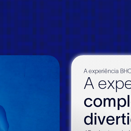
A experiência BH
A expe
compl
divert