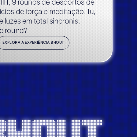
IIT, 9 rounds de desportos de
cios de força e meditação. Tu,
 luzes em total sincronia.
te round?
EXPLORA A EXPERIÊNCIA BHOUT
Bhout.