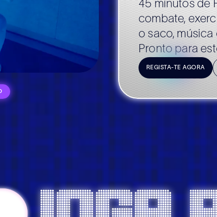
45 minutos de H
combate, exercí
o saco, música e
Pronto para es
REGISTA-TE AGORA
Thai
ed & Power
orça
Meditação
joga 