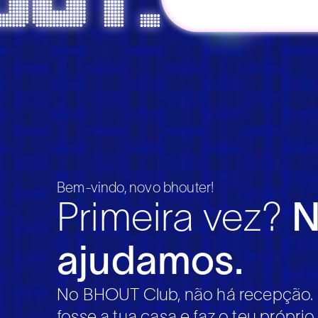
Bem-vindo, novo bhouter!
Primeira vez?
N
ajudamos.
No BHOUT Club, não há recepção. 
fosse a tua casa e faz o teu própri