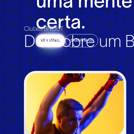
uma mente
certa.
Clubes BHOUT
Descobre um BH
VER VÍDEO
SABER MAIS