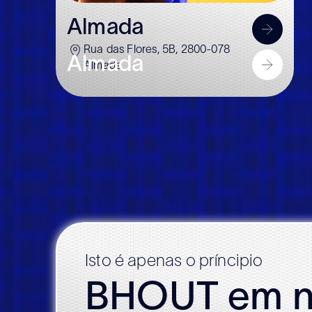
Almada
Rua das Flores, 5B, 2800-078
Almada
Almada
Isto é apenas o príncipio
BHOUT em n